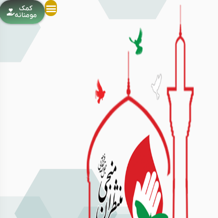
کمک
مومنانه