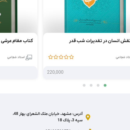
نقش انسان در تقدیرات شب قدر
کتاب مقام عرشی
تاد شجاعی
استاد شجاعی
220,000
آدرس: مشهد، خیابان ملک الشعرای بهار 48،
سپه 3، پلاک 18