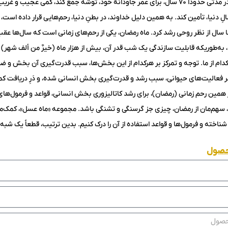
برای انسانی که باید در مدتی حدوداً ۷۰ سال، برای عمر جاودانۀ خود، توشه جمع کند، کمی
الِ دنیا، تأمین کند. به همین دلیل خداوند، در بطنِ دنیا، رحم‌هایی قرار داده است، ک
سال از نظر روحی رشد کرد. ماه رمضان، یکی از رحم‌های زمانی است که سال‌ها عق
، به‌طوریکه قابلیت سازندگی یک شب قدر آن، بیش از هزار ماه (خیرٌ من ألف 
کدام از ما. توجه و تمرکز بر هرکدام از این بخش‌ها، سبب قدرت‌گیری آن بخش و
فعالیت‌های حیوانی، سبب رشد و قدرت‌گیری بخش انسانی شده، و دَرِ دریافت کمالا
از همین رحم زمانی (رمضان)، برای رشد کاتالیزوری بخش انسانی، قواعد و فرمول‌های 
 سهم‌مان از رمضان، چیزی جز گرسنگی و تشنگی باشد. مجموعه «ماه عسل»، کمک‌مان
 شناخته و فرمول‌ها و قواعد استفاده از آن را درک کنیم. بدین ترتیب، قطعاً یک شبه
حصول