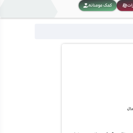
رات
کمک مومنانه
سال