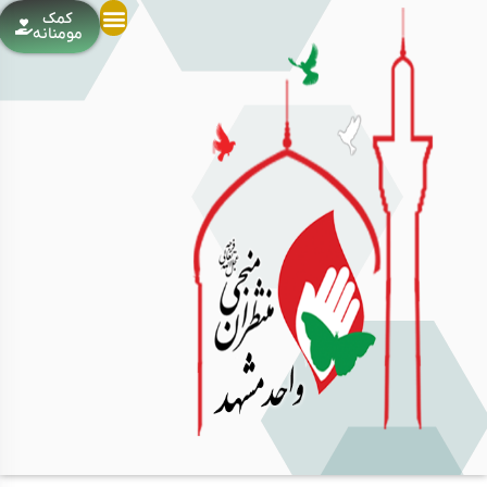
کمک
مومنانه