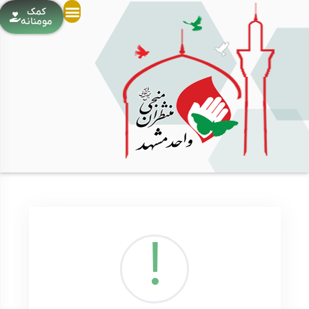
کمک
مومنانه
!