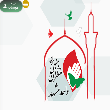
کمک
مومنانه