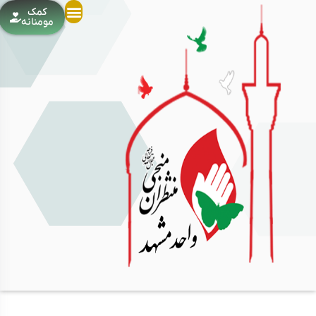
کمک
مومنانه