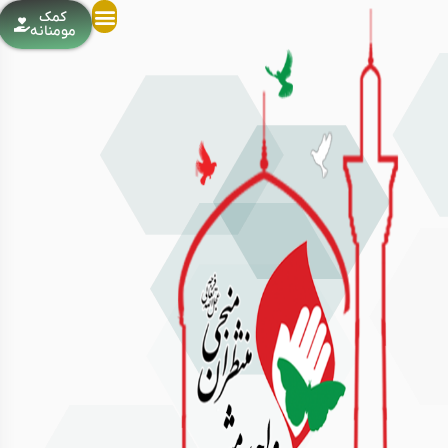
کمک
مومنانه