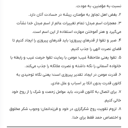
نسبت به مؤمنین، به مودت.
۲. بغض اهل تجاوز به مؤمنان، ریشه در حسادت آنان دارد.
۳. معجزات اسم مبدل؛ تمام تغییرات عالم از اسم مبدل خدا نشأت
می‌گیرد و هنر آموختن مهارت استفاده از این اسم است.
۴. صبر و تقوا از قدرهای پیروزی؛ باید قدرهای پیروزی را ایجاد کنیم تا
قضای نصرت الهی را جذب کنیم.
۵. تقوا یعنی ملاحظهٔ غیب؛ مومن با رعایت تقوا حرمت غیب و رابطه با
خانواده آسمانی را نگه داشته و نصرت ملائکه را جذب می‌کند.
۶. قدرت مومن در ایجاد تقدیر پیروزی است؛ یعنی نگاه توحیدی به
کانون قدرت بدون اتکا بر اسباب و علل مادی.
۷. برای اتصال به کانون‌ قدرت، باید عوامل زحمت و شرک را از روح خود
خالی کنیم.
۸. لزوم تقویت روح شکرگزاری در خود و فرزندانمان؛ وجوب شکر مخلوق
و اختصاص حمد فقط برای خدا.