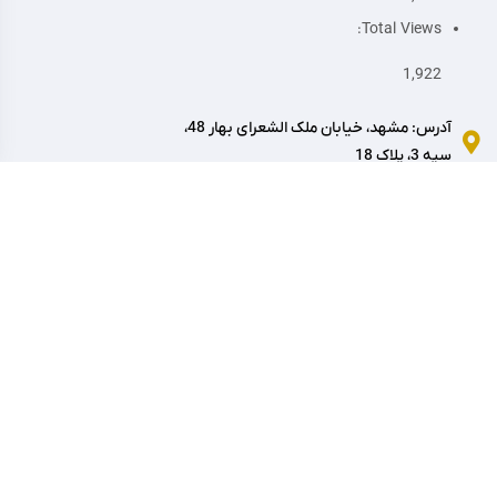
Total Views:
1,922
آدرس: مشهد، خیابان ملک الشعرای بهار 48،
سپه 3، پلاک 18
تماس: 05138589576
ایمیل: support@montazeran-monji.ir