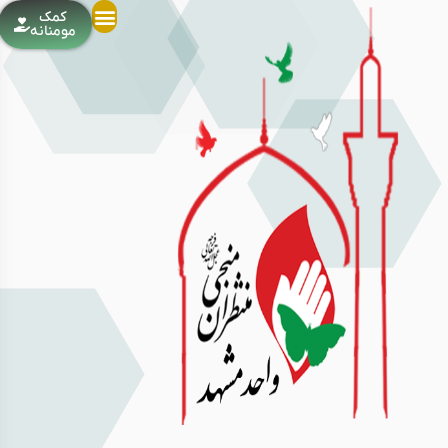
کمک
مومنانه