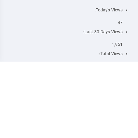
Today's Views:
47
Last 30 Days Views:
1,951
Total Views:
1,959
آدرس: مشهد، خیابان ملک الشعرای بهار 48،
سپه 3، پلاک 18
تماس: 05138589576
ایمیل: support@montazeran-monji.ir