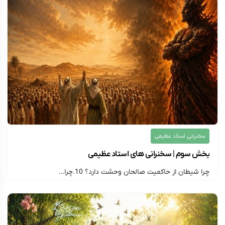
سخنرانی استاد عظیمی
بخش سوم | سخنرانی های استاد عظیمی
چرا شیطان از حاکمیت صالحان وحشت دارد؟ 10.چرا…
۱۴۰۵/۰۳/۱۰
ارسال شده توسط
montazer313
225 بازدید