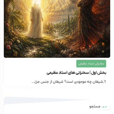
سخنرانی استاد عظیمی
بخش اول | سخنرانی های استاد عظیمی
1.شیطان چه موجودی است؟ شیطان از جنس جنّ…
۱۴۰۵/۰۲/۳۰
ارسال شده توسط
montazer313
576 بازدید
جستجو