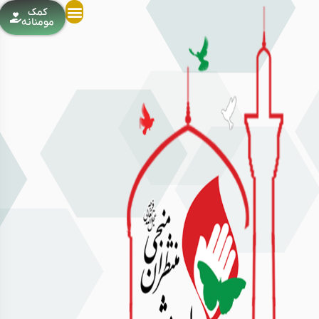
کمک
مومنانه