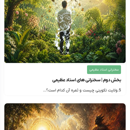
سخنرانی استاد عظیمی
بخش دوم | سخنرانی های استاد عظیمی
5.ولایت تکوینی چیست و ثمره آن کدام است؟…
۱۴۰۵/۰۳/۰۸
ارسال شده توسط
montazer313
254 بازدید