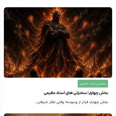
۱۴۰۵/۰۳/۱۳
ارسال شده توسط
montazer313
141 بازدید
سخنرانی استاد عظیمی
بخش چهارم | سخنرانی های استاد عظیمی
بخش چهارم: فراتر از وسوسه؛ وقتی تفکر شیطان…
۱۴۰۵/۰۳/۱۳
ارسال شده توسط
montazer313
149 بازدید