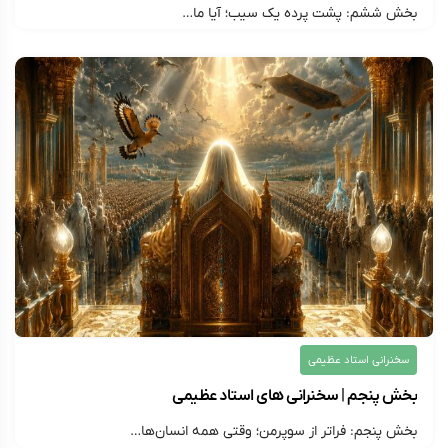
بخش ششم: پشت پرده یک سیب؛ آیا ما…
۱۴۰۵/۰۳/۱۳
ارسال شده توسط
montazer313
154 بازدید
سخنرانی استاد عظیمی
بخش پنجم | سخنرانی های استاد عظیمی
بخش پنجم: فراتر از سوپرمن؛ وقتی همه انسان‌ها…