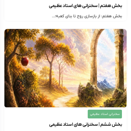
بخش هفتم | سخنرانی های استاد عظیمی
بخش هفتم: از بازسازی روح تا بنای کعبه؛…
۱۴۰۵/۰۳/۱۳
ارسال شده توسط
montazer313
141 بازدید
سخنرانی استاد عظیمی
بخش ششم | سخنرانی های استاد عظیمی