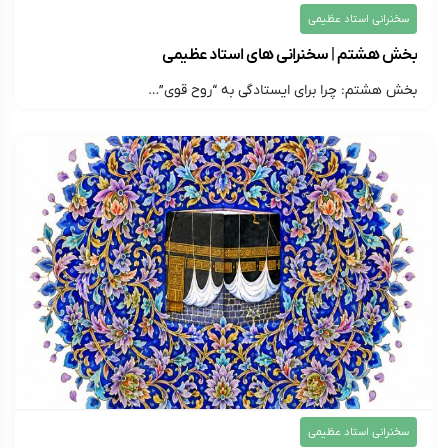
سخنرانی استاد عظیمی
بخش هشتم | سخنرانی های استاد عظیمی
بخش هشتم: چرا برای ایستادگی به “روح قوی”…
۱۴۰۵/۰۳/۱۳
ارسال شده توسط
montazer313
242 بازدید
سخنرانی استاد عظیمی